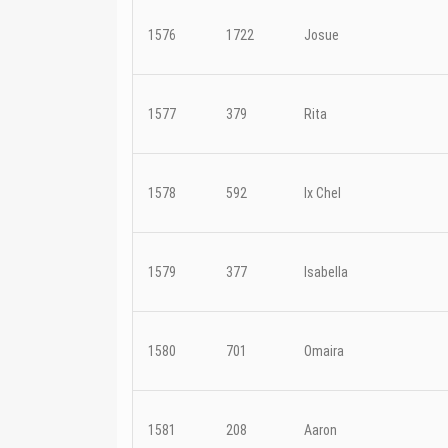
1576
1722
Josue
1577
379
Rita
1578
592
Ix Chel
1579
377
Isabella
1580
701
Omaira
1581
208
Aaron