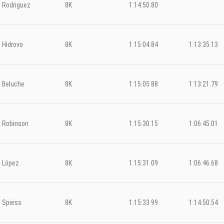
Rodriguez
8K
1:14:50.80
Hidrovo
8K
1:15:04.84
1:13:35.13
Beluche
8K
1:15:05.88
1:13:21.79
Robinson
8K
1:15:30.15
1:06:45.01
López
8K
1:15:31.09
1:06:46.68
Spiess
8K
1:15:33.99
1:14:50.54