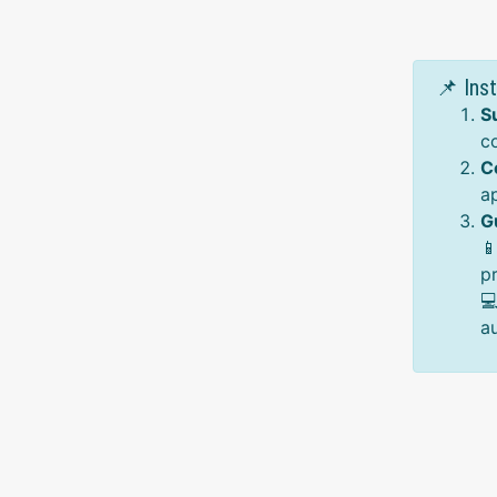
📌 Ins
S
c
C
a
G

p

a