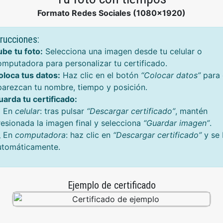
Formato Redes Sociales (1080x1920)
trucciones:
ube tu foto:
Selecciona una imagen desde tu celular o
omputadora para personalizar tu certificado.
oloca tus datos:
Haz clic en el botón
“Colocar datos”
para 
parezcan tu nombre, tiempo y posición.
uarda tu certificado:
 En
celular
: tras pulsar
“Descargar certificado”
, mantén
resionada la imagen final y selecciona
“Guardar imagen”
.
 En
computadora
: haz clic en
“Descargar certificado”
y se 
utomáticamente.
Ejemplo de certificado