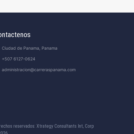
ontactenos
Ciudad de Panama, Panama
+507 6127-0624
administracion@carreraspanama.com
rechos reservados: Xtrategy Consultants Int, Corp
026