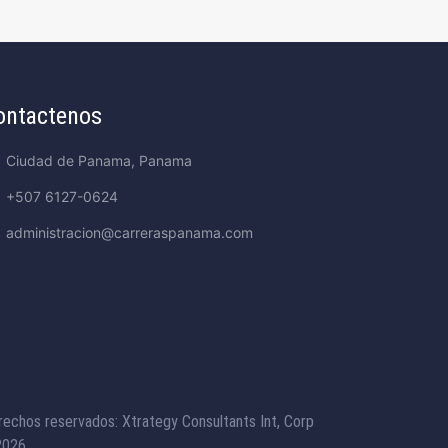
ontactenos
Ciudad de Panama, Panama
+507 6127-0624
administracion@carreraspanama.com
rechos reservados: Xtrategy Consultants Int, Corp
026