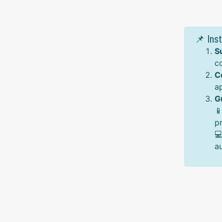
📌 Ins
S
c
C
a
G

p

a