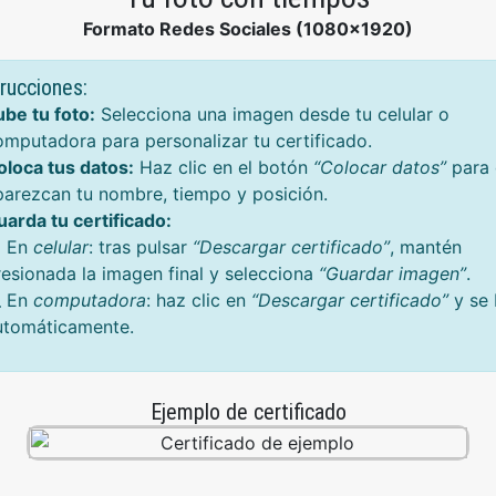
Formato Redes Sociales (1080x1920)
trucciones:
ube tu foto:
Selecciona una imagen desde tu celular o
omputadora para personalizar tu certificado.
oloca tus datos:
Haz clic en el botón
“Colocar datos”
para 
parezcan tu nombre, tiempo y posición.
uarda tu certificado:
 En
celular
: tras pulsar
“Descargar certificado”
, mantén
resionada la imagen final y selecciona
“Guardar imagen”
.
 En
computadora
: haz clic en
“Descargar certificado”
y se 
utomáticamente.
Ejemplo de certificado